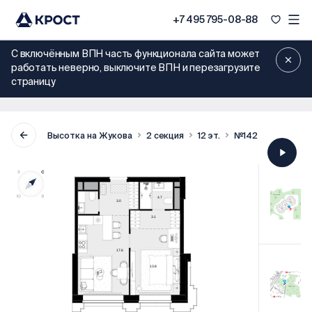
+7 495 795-08-88
С включённым ВПН часть функционала сайта может
работать неверно, выключите ВПН и перезагрузите
страницу
Высотка на Жукова
2 секция
12 эт.
№142
50