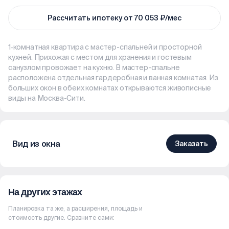
Рассчитать ипотеку от 70 053 ₽/мес
1‑комнатная квартира с мастер-спальней и просторной
кухней. Прихожая с местом для хранения и гостевым
санузлом провожает на кухню. В мастер-спальне
расположена отдельная гардеробная и ванная комнатая. Из
больших окон в обеих комнатах открываются живописные
виды на Москва-Сити.
Вид из окна
Заказать
На других этажах
Планировка та же, а расширения, площадь и
стоимость другие. Сравните сами: