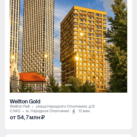
Wellton Gold
Wellton Park
улица Народного Ополчения, д.13
СЗАО
м. Народное Ополчение
12 мин.
от 54, 7 млн ₽
3к