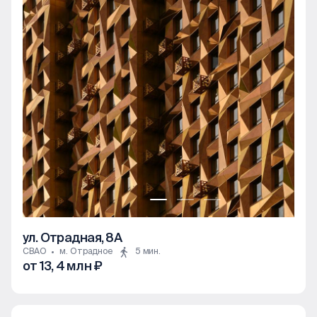
ул. Отрадная, 8А
СВАО
м. Отрадное
5 мин.
от 13, 4 млн ₽
1к
2к
3к