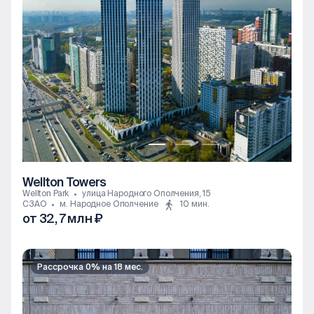
Wellton Towers
Wellton Park
улица Народного Ополчения, 15
СЗАО
м. Народное Ополчение
10 мин.
от 32, 7 млн ₽
2к
Рассрочка 0% на 18 мес.