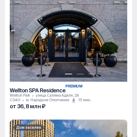
PREMIUM
Wellton SPA Residence
Wellton Park
улица Саляма Адиля, 2А
СЗАО
м. Народное Ополчение
15 мин.
от 36, 8 млн ₽
1к
2к
3к
Дом заселен