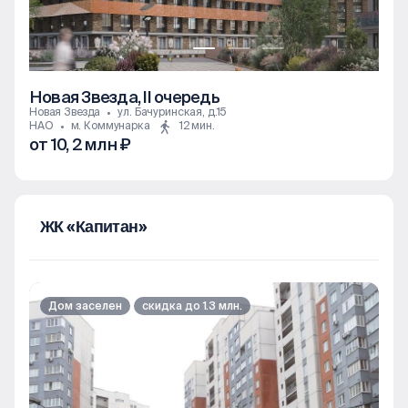
Новая Звезда, II очередь
Новая Звезда
ул. Бачуринская, д.15
НАО
м. Коммунарка
12 мин.
от 10, 2 млн ₽
1к
2к
3к
4к+
ЖК «Капитан»
Дом заселен
скидка до 1.3 млн.