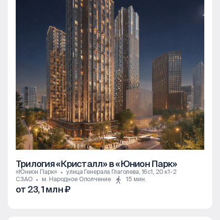
Трилогия «Кристалл» в «Юнион Парк»
«Юнион Парк»
улица Генерала Глаголева, 16с1, 20 к1-2
СЗАО
м. Народное Ополчение
15 мин.
от 23, 1 млн ₽
1к
2к
3к
4к+