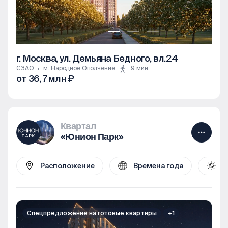
г. Москва, ул. Демьяна Бедного, вл.24
СЗАО
м. Народное Ополчение
9 мин.
от 36, 7 млн ₽
1к
2к
3к
Квартал
«Юнион Парк»
Расположение
Времена года
Д
Спецпредложение на готовые квартиры
+1