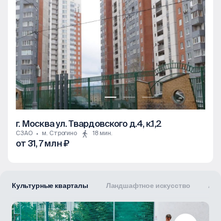
г. Москва ул. Твардовского д.4, к.1,2
СЗАО
м. Строгино
18 мин.
от 31, 7 млн ₽
3к
Культурные кварталы
Ландшафтное искусство
Арх