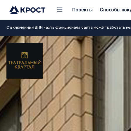
Проекты
Способы пок
С включённым ВПН часть функционала сайта может работать нев