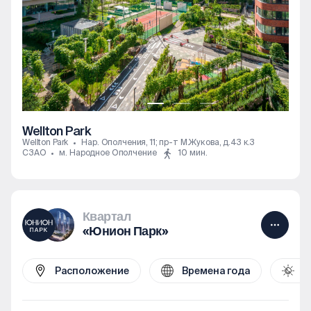
Wellton Park
Wellton Park
Нар. Ополчения, 11; пр-т М.Жукова, д.43 к.3
СЗАО
м. Народное Ополчение
10 мин.
Квартал
«Юнион Парк»
Расположение
Времена года
Д