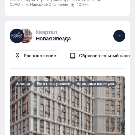
«Юнион Парк»
ул. Маршала Тухачевского 37/21, 41
СЗАО
м. Народное Ополчение
12 мин.
Квартал
Новая Звезда
Расположение
Образовательный класте
Аренда
Льготные условия
Арендные каникулы