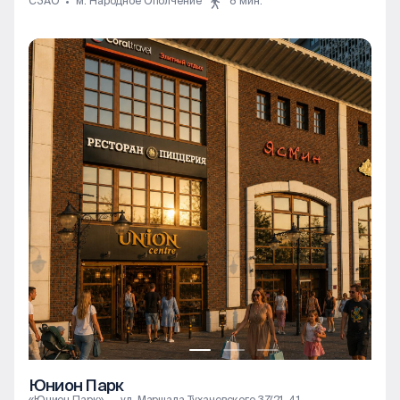
СЗАО
м. Народное Ополчение
8 мин.
Юнион Парк