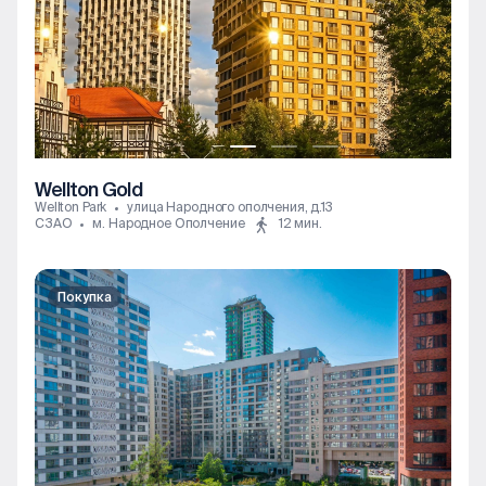
Wellton Gold
Wellton Park
улица Народного ополчения, д.13
СЗАО
м. Народное Ополчение
12 мин.
Покупка