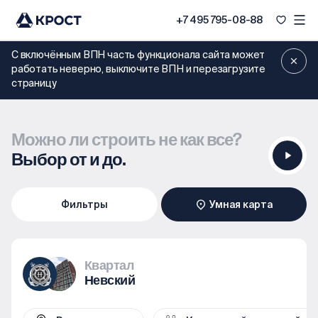
+7 495 795-08-88
С включённым ВПН часть функционала сайта может
работать неверно, выключите ВПН и перезагрузите
страницу
Можно ли строить не как все?
Выбор от и до.
Фильтры
Умная карта
Квартал
50
Невский