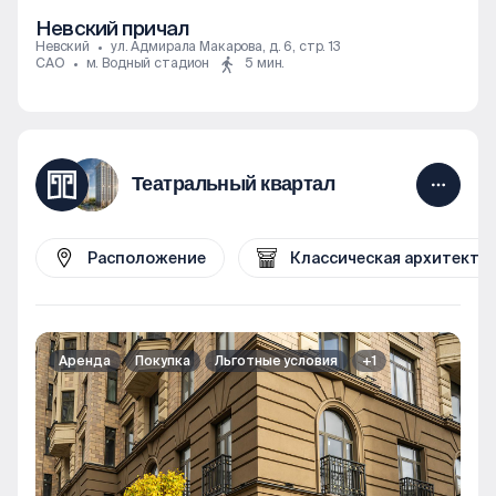
Невский причал
Невский
ул. Адмирала Макарова, д. 6, стр. 13
САО
м. Водный стадион
5 мин.
Театральный квартал
Расположение
Классическая архитекту
Аренда
Покупка
Льготные условия
+1