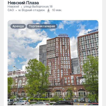
Невский Плаза
Невский
улица Выборгская, 18
САО
м. Водный стадион
10 мин.
Аренда
Торговая галерея