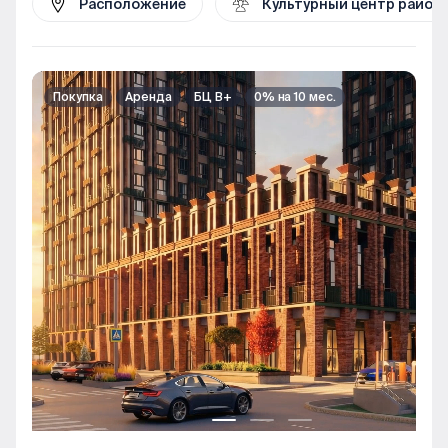
Расположение
Культурный центр район
Покупка
Аренда
БЦ В+
0% на 10 мес.