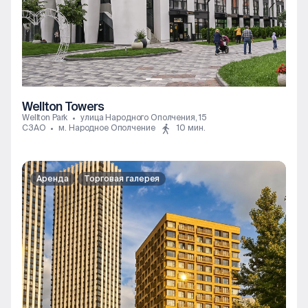
Wellton Towers
Wellton Park
улица Народного Ополчения, 15
СЗАО
м. Народное Ополчение
10 мин.
Аренда
Торговая галерея