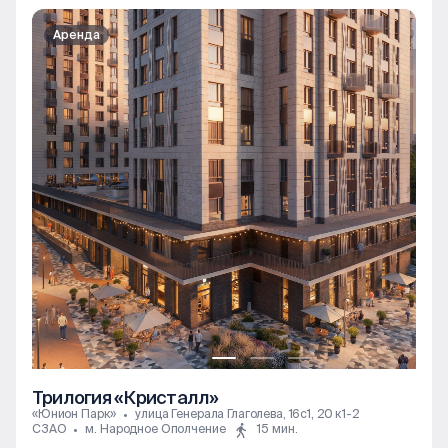
Аренда
Трилогия «Кристалл»
«Юнион Парк»
улица Генерала Глаголева, 16с1, 20 к1-2
СЗАО
м. Народное Ополчение
15 мин.