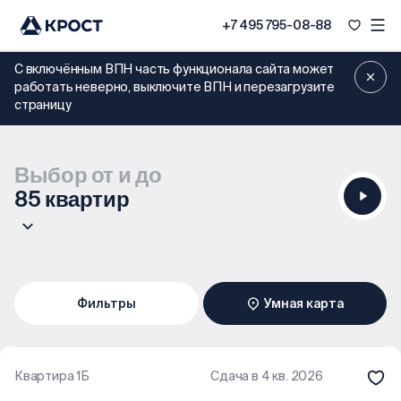
+7 495 795-08-88
С включённым ВПН часть функционала сайта может
работать неверно, выключите ВПН и перезагрузите
страницу
Выбор от и до
85 квартир
Фильтры
Умная карта
50
Квартира 1Б
Сдача в 4 кв. 2026