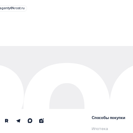
genty@krost.ru
Способы покупки
Ипотека