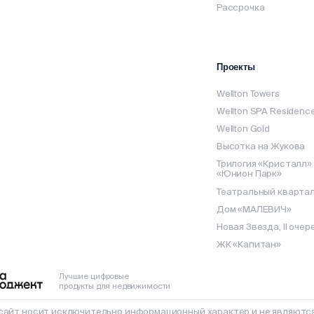
Рассрочка
Проекты
Wellton Towers
Wellton SPA Residenc
Wellton Gold
Высотка на Жукова
Трилогия «Кристалл»
«Юнион Парк»
Театральный кварта
Дом «МАЛЕВИЧ»
Новая Звезда, II очер
ЖК «Капитан»
Лучшие цифровые
продукты для недвижимости
айт носит исключительно информационный характер и не являются 