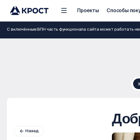
Проекты
Способы пок
С включённым ВПН часть функционала сайта может работать нев
Доб
Назад