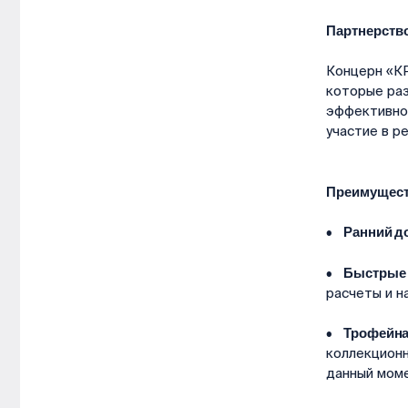
Партнерство
Концерн «КР
которые раз
эффективном
участие в р
Преимущест
• Ранний до
• Быстрые 
расчеты и н
• Трофейна
коллекционн
данный моме