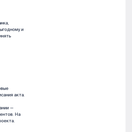
нка,
ыгодному и
инять
овые
сания акта.
ании —
ентов. На
роекта.