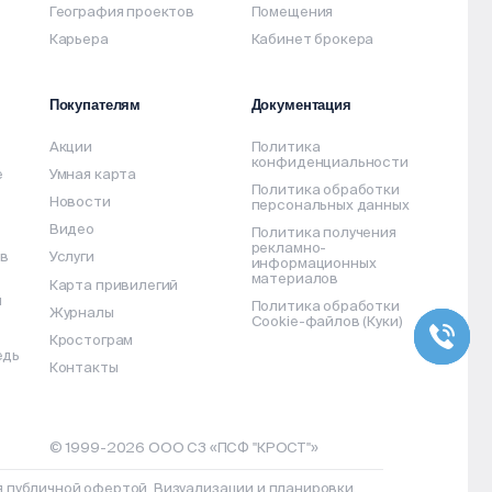
География проектов
Помещения
Карьера
Кабинет брокера
Покупателям
Документация
Акции
Политика
конфиденциальности
e
Умная карта
Политика обработки
Новости
персональных данных
Видео
Политика получения
рекламно-
 в
Услуги
информационных
материалов
Карта привилегий
л
Политика обработки
Журналы
Cookie-файлов (Куки)
Кростограм
едь
Контакты
© 1999-2026 ООО СЗ «ПСФ "КРОСТ"»
публичной офертой. Визуализации и планировки,