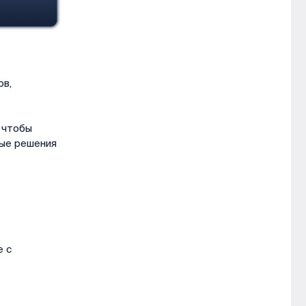
ов,
 чтобы
вые решения
е с