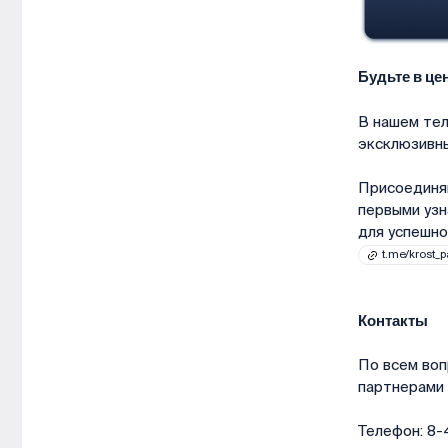
Будьте в ц
В нашем тел
эксклюзивны
Присоединя
первыми узн
для успешно
t.me/krost_p
Контакты
По всем воп
партнерами
Телефон: 8