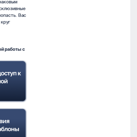
наковым
ксклюзивные
опасть. Вас
 круг
й работы с